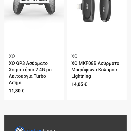
XO
XO
XO GP3 Ασύρματο
XO MKF08B Ασύρματο
Χειριστήριο 2.4G με
Μικρόφωνο Κολάρου
Λειτουργία Turbo
Lightning
Ασημί
14,05
€
11,80
€