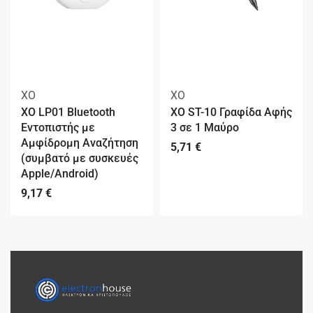
XO
XO
XO LP01 Bluetooth
XO ST-10 Γραφίδα Αφής
Εντοπιστής με
3 σε 1 Μαύρο
Αμφίδρομη Αναζήτηση
5,71
€
(συμβατό με συσκευές
Apple/Android)
9,17
€