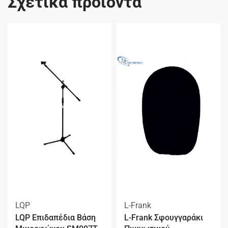
Σχετικά προϊόντα
LQP
L-Frank
LQP Επιδαπέδια Βάση
L-Frank Σφουγγαράκι