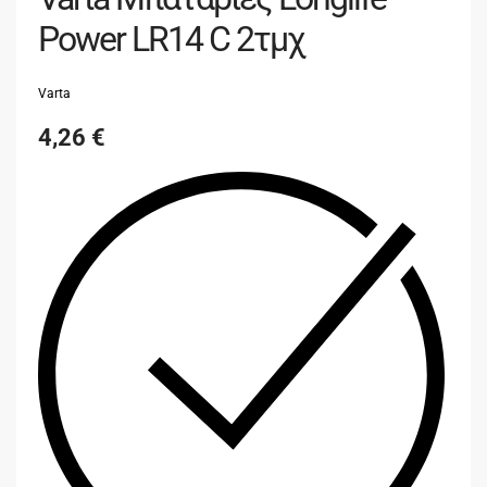
Power LR14 C 2τμχ
Varta
4,26
€