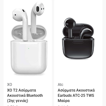
XO
Atc
XO T2 Ασύρματα
Ασύρματα Ακουστικά
Ακουστικά Bluetooth
Earbuds ATC-25 TWS
(2ης γενιάς)
Μαύρα