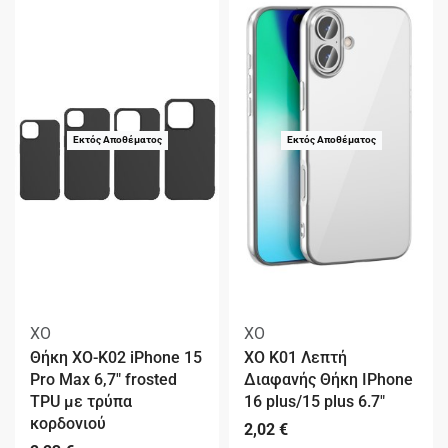
Εκτός Αποθέματος
Εκτός Αποθέματος
XO
XO
Θήκη XO-K02 iPhone 15
XO K01 Λεπτή
Pro Max 6,7″ frosted
Διαφανής Θήκη IPhone
TPU με τρύπα
16 plus/15 plus 6.7″
κορδονιού
2,02
€