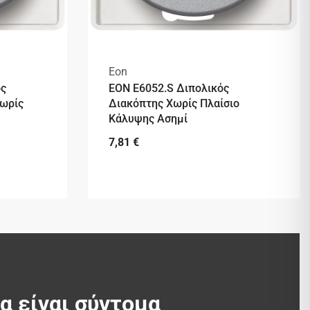
Eon
ός
EON E6052.S Διπολικός
Χωρίς
Διακόπτης Χωρίς Πλαίσιο
Κάλυψης Ασημί
7,81
€
θα είναι σύντομα