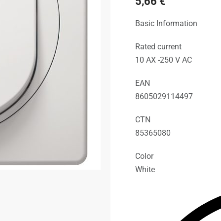
5,66
€
Basic Information
Rated current
10 AX -250 V AC
EAN
8605029114497
CTN
85365080
Color
White