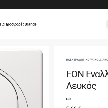
εις
Προσφορές
Brands
ΗΛΕΚΤΡΟΛΟΓΙΚΟ ΥΛΙΚΟ
›
ΔΙΑΚ
EON Εναλλ
Λευκός
Eon