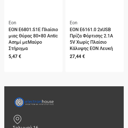
Eon
Eon
EON E6801.S1E Πλαίσιο
EON E6161.0 2xUSB
μιας Θύρας 80×80 Antic
Πρίζα Φόρτισης 2.1A
Ασημί μεΜαύρο
5V Χωρίς Πλαίσιο
Στήριγμα
Κάλυψης EON Λευκή
5,47
€
27,44
€
Σολωμού 16,