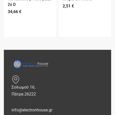
2x D
2,51
€
34,66
€
Σολωμού 16,
Πάτρα 26222
info@electronhouse.gr