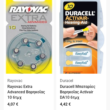
Rayovac
Duracel
Rayovac Extra
Duracell Μπαταρίες
Advanced Βαρηκοΐας
Βαρηκοΐας Activair
10 6τμχ
DA10 6τμχ
4,07
€
4,42
€