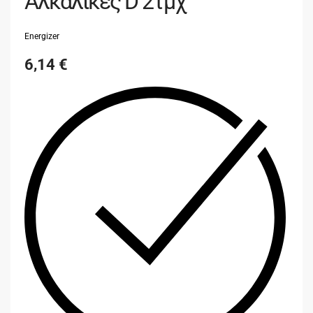
Αλκαλικές D 2τμχ
Energizer
6,14
€