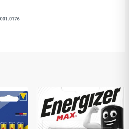
Βαθμολογήθηκε με
0
από 5
.001.0176