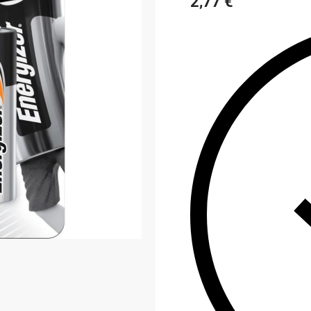
2,77
€