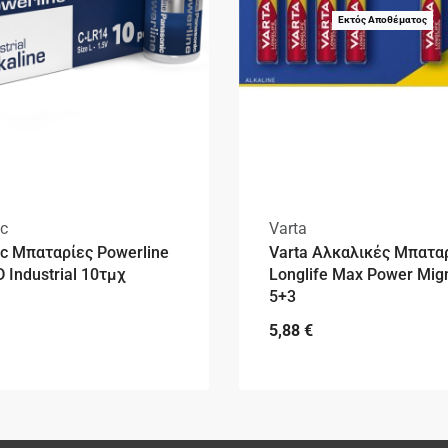
Εκτός Αποθέματος
c
Varta
c Μπαταρίες Powerline
Varta Αλκαλικές Μπατα
 Industrial 10τμχ
Longlife Max Power Mi
5+3
5,88
€