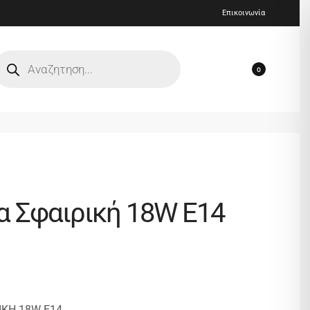
Επικοινωνία
0
 Σφαιρική 18W Ε14
ΙΚΗ 18W Ε14