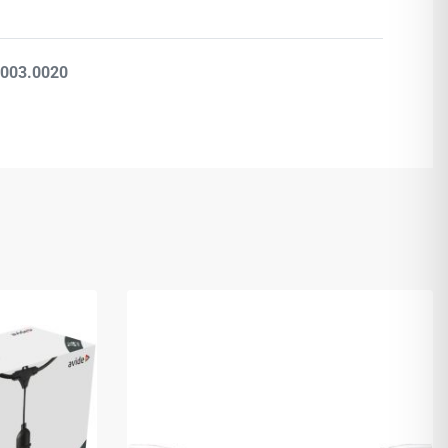
Βαθμολογήθηκε με
0
από 5
.003.0020