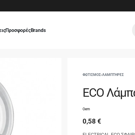
εις
Προσφορές
Brands
ΦΩΤΙΣΜΟΣ
›
ΛΑΜΠΤΗΡΕΣ
ECO Λάμπα
Oem
0,58
€
ELECTRICAL ECO ΣΦΑΙΡ