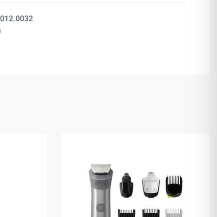
.012.0032
ή