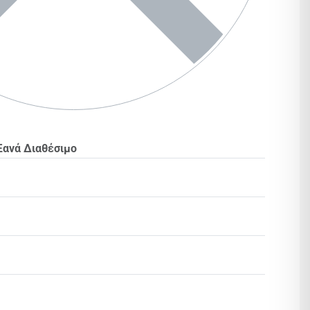
Ξανά Διαθέσιμο
Βαθμολογήθηκε με
0
από 5