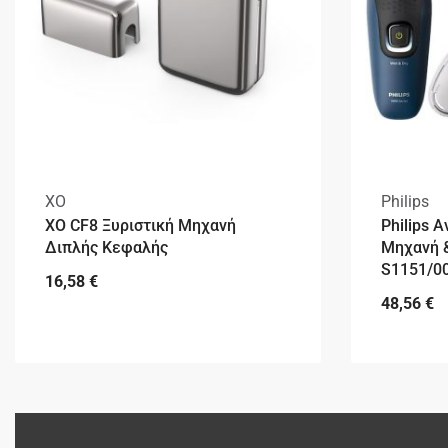
XO
Philips
XO CF8 Ξυριστική Μηχανή
Philips 
Διπλής Κεφαλής
Μηχανή &
S1151/0
16,58
€
48,56
€