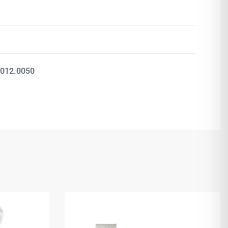
Βαθμολογήθηκε με
0
από 5
.012.0050