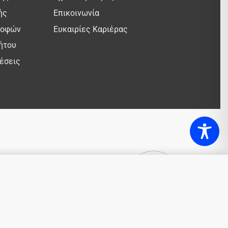
ής
Επικοινωνία
ροφών
Ευκαιρίες Καριέρας
ήτου
έσεις
14,62
€
ΕΞΑΝΤΛΗΜΕΝΟ