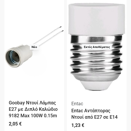
Νέο
Εκτός Αποθέματος
Goobay Ντουί Λάμπας
Entac
E27 με Διπλό Καλώδιο
Entac Αντάπτορας
9182 Max 100W 0.15m
Ντουί από E27 σε E14
2,05
€
1,23
€