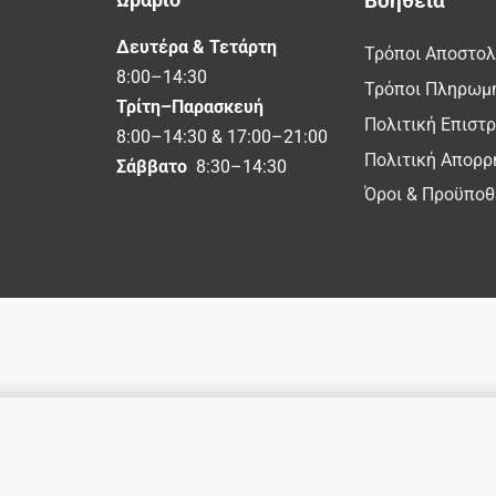
Βοήθεια
Δευτέρα & Τετάρτη
Τρόποι Αποστο
8:00–14:30
Τρόποι Πληρωμ
Τρίτη–Παρασκευή
Πολιτική Επιστ
8:00–14:30 & 17:00–21:00
Πολιτική Απορρ
Σάββατο
8:30–14:30
Όροι & Προϋποθ
Avide Ηλιακός Προβολέας LED 50W CCT με Ξεχωριστό Ηλιακό Πάνελ και Τηλεχειριστήριο
26,82
€