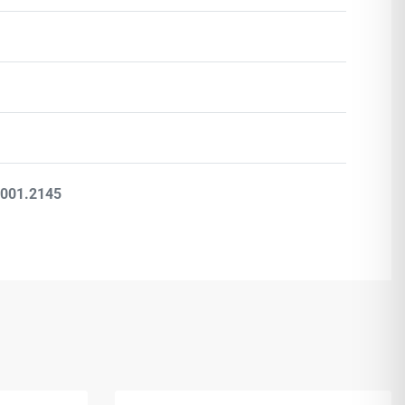
Βαθμολογήθηκε με
0
από 5
.001.2145