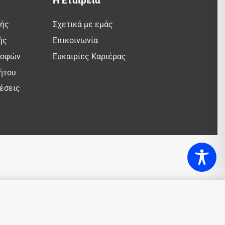
Η Εταιρεία
λής
Σχετικά με εμάς
ής
Επικοινωνία
ροφών
Ευκαιρίες Καριέρας
ήτου
έσεις
Προσθήκη στο καλάθι
ΣΕ ΑΠΟΘΕΜΑ