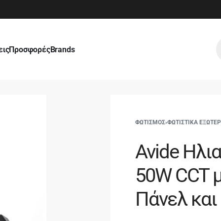
εις
Προσφορές
Brands
ΦΩΤΙΣΜΟΣ
›
ΦΩΤΙΣΤΙΚΑ ΕΞΩΤΕ
Avide Ηλι
50W CCT μ
Πάνελ και