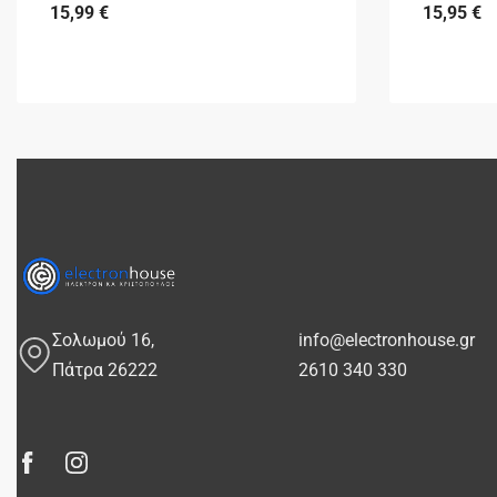
15,99
€
15,95
€
Σολωμού 16,
info@electronhouse.gr
Πάτρα 26222
2610 340 330