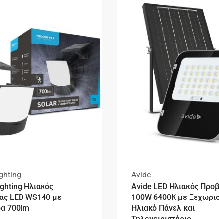
ghting
Avide
ghting Ηλιακός
Avide LED Ηλιακός Προ
ας LED WS140 με
100W 6400K με Ξεχωρι
ρα 700lm
Ηλιακό Πάνελ και
Τηλεχειριστήριο