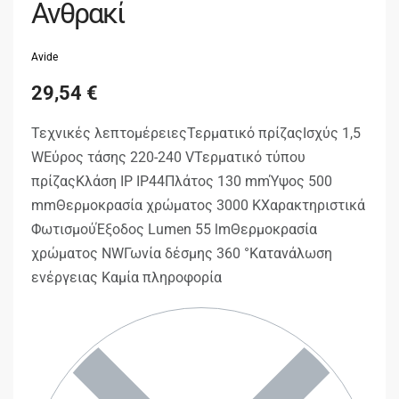
Ανθρακί
Avide
29,54
€
Τεχνικές λεπτομέρειεςΤερματικό πρίζαςΙσχύς 1,5
WΕύρος τάσης 220-240 VΤερματικό τύπου
πρίζαςΚλάση IP IP44Πλάτος 130 mmΎψος 500
mmΘερμοκρασία χρώματος 3000 KΧαρακτηριστικά
ΦωτισμούΈξοδος Lumen 55 lmΘερμοκρασία
χρώματος NWΓωνία δέσμης 360 °Κατανάλωση
ενέργειας Καμία πληροφορία