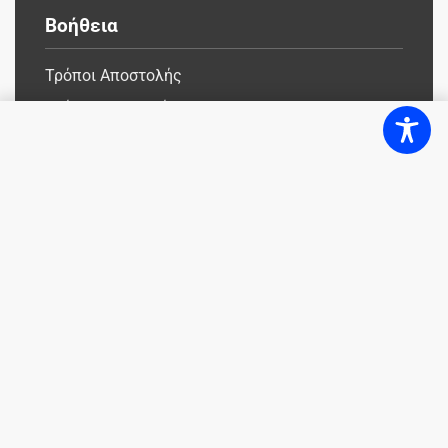
Βοήθεια
Τρόποι Αποστολής
Τρόποι Πληρωμής
Πολιτική Επιστροφών
Πολιτική Απορρήτου
Όροι & Προϋποθέσεις
Η Εταιρεία
Σχετικά με εμάς
Επικοινωνία
Ευκαιρίες Καριέρας