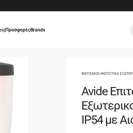
εις
Προσφορές
Brands
ΦΩΤΙΣΜΟΣ
›
ΦΩΤΙΣΤΙΚΑ ΕΞΩΤΕ
Avide Επι
Εξωτερικο
IP54 με Α