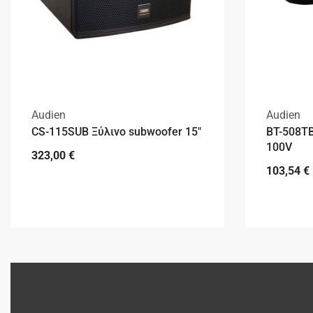
Audien
Audien
CS-115SUB Ξύλινο subwoofer 15″
BT-508T
100V
323,00
€
103,54
€