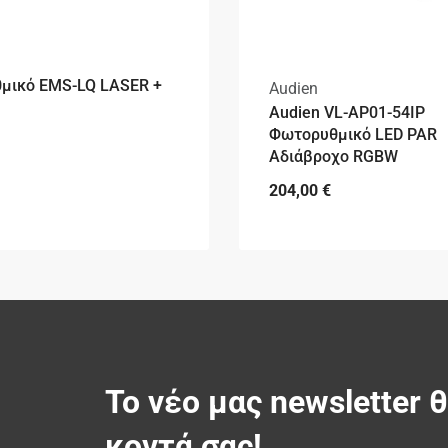
μικό EMS-LQ LASER +
Audien
Audien VL-AP01-54IP
Φωτορυθμικό LED PAR
Αδιάβροχο RGBW
204,00
€
Το νέο μας newsletter 
κοντά σας!